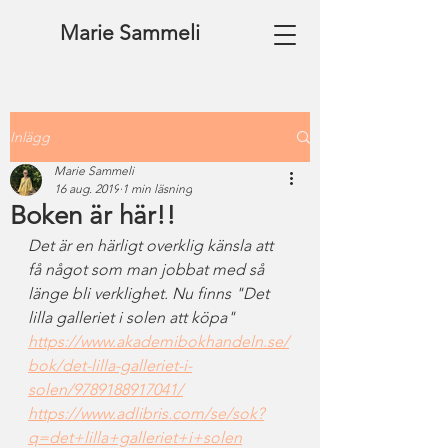
Marie Sammeli
Inlägg
Marie Sammeli
16 aug. 2019
1 min läsning
Boken är här!!
Det är en härligt overklig känsla att 
få något som man jobbat med så 
länge bli verklighet. Nu finns "Det 
lilla galleriet i solen att köpa" 
https://www.akademibokhandeln.se/
bok/det-lilla-galleriet-i-
solen/9789188917041/
https://www.adlibris.com/se/sok?
q=det+lilla+galleriet+i+solen