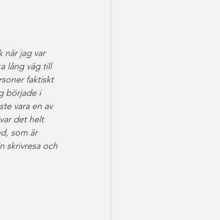
 när jag var 
lång väg till 
rsoner faktiskt 
g började i 
te vara en av 
ar det helt 
nd, som är 
n skrivresa och 