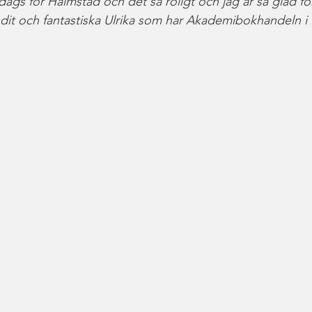
 dags för Halmstad och det så roligt och jag är så glad för
it och fantastiska Ulrika som har Akademibokhandeln i 