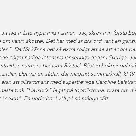
 att jag måste nypa mig i armen. Jag skrev min första bok
 om kanin skötsel. Det har med andra ord varit en ganska 
 solen". Därför känns det så extra roligt att se att andra pe
de några härliga intensiva lanserings dagar i Sverige. Ja
mtrakter, närmare bestämt Båstad. Båstad bokhandel mås
andlar. Det var en sådan där magiskt sommarkväll, kl.19 v
ck äran att tillsammans med supertrevliga Caroline Säfstra
enaste bok "Havsbris" legat på topplistorna, prata om mi
et i solen". En underbar kväll på så många sätt. 