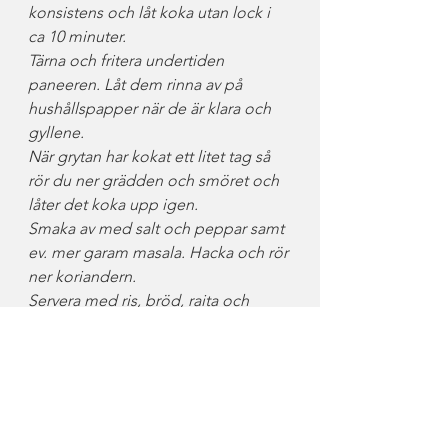
konsistens och låt koka utan lock i 
ca 10 minuter.
Tärna och fritera undertiden 
paneeren. Låt dem rinna av på 
hushållspapper när de är klara och 
gyllene.
När grytan har kokat ett litet tag så 
rör du ner grädden och smöret och 
låter det koka upp igen.
Smaka av med salt och peppar samt 
ev. mer garam masala. Hacka och rör 
ner koriandern.
Servera med ris, bröd, raita och 
valfria andra goda indiska grejer.
Smaklig måltid!