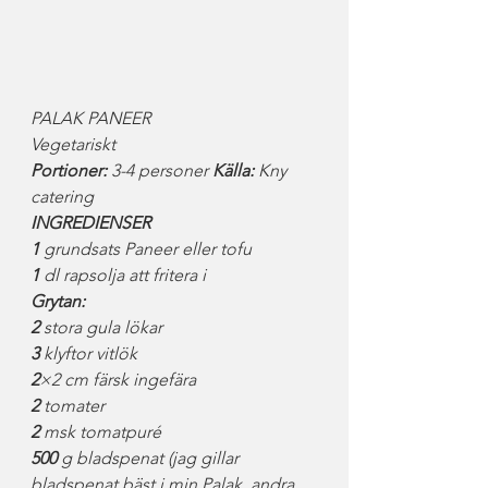
PALAK PANEER
Vegetariskt
Portioner:
 3-4 personer 
Källa:
 Kny 
catering
INGREDIENSER
1
 grundsats Paneer eller tofu
1
 dl rapsolja att fritera i
Grytan:
2
 stora gula lökar
3
 klyftor vitlök
2
×2 cm färsk ingefära
2
 tomater
2
 msk tomatpuré
500
 g bladspenat (jag gillar 
bladspenat bäst i min Palak, andra 