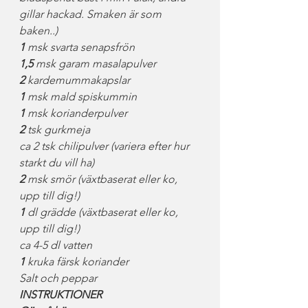
gillar hackad. Smaken är som 
baken..)
1
 msk svarta senapsfrön
1,5
 msk garam masalapulver
2
 kardemummakapslar
1
 msk mald spiskummin
1
 msk korianderpulver
2
 tsk gurkmeja
ca 2 tsk chilipulver (variera efter hur 
starkt du vill ha)
2
 msk smör (växtbaserat eller ko, 
upp till dig!)
1
 dl grädde (växtbaserat eller ko, 
upp till dig!)
ca 4-5 dl vatten
1
 kruka färsk koriander
Salt och peppar
INSTRUKTIONER